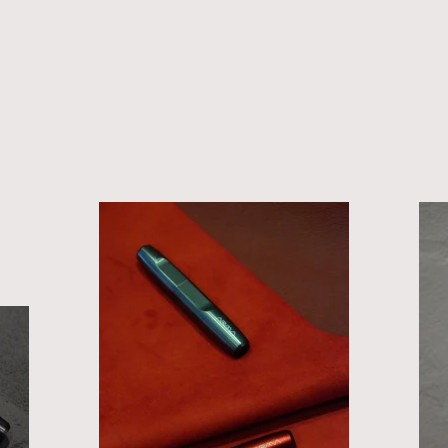
Inhaler
About
Copy of PÃD PÃD
Armarapa
More.